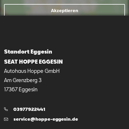
Akzeptieren
Mail schreiben
Kontaktformular
Anrufen
Standort Eggesin
SEAT HOPPE EGGESIN
Autohaus Hoppe GmbH
Am Grenzberg
3
17367
Eggesin
Telefon:
03977922441
E-
service@hoppe-eggesin.de
Mail