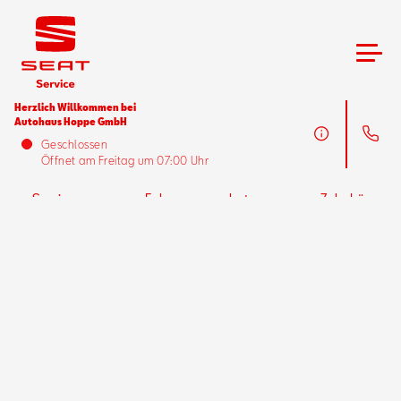
Herzlich Willkommen bei
Autohaus Hoppe GmbH
Services
Geschlossen
Öffnet am Freitag um 07:00 Uhr
Fahrzeugangebote
Services
Fahrzeugangebote
Zubehör
Zubehör
Über uns
Aktionen